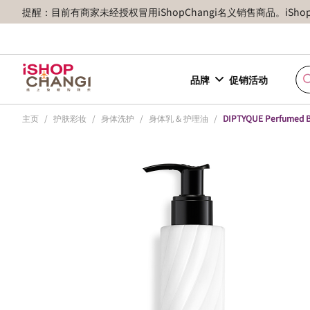
提醒：目前有商家未经授权冒用iShopChangi名义销售商品。iSh
品牌
促销活动
主页
/
护肤彩妆
/
身体洗护
/
身体乳 & 护理油
/
DIPTYQUE Perfumed B