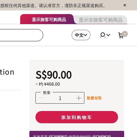
序销售，未授权任何其他渠道。请认准官方，谨防非正规渠道购买。
显示非旅客可购商品
显示旅客可购商品
0
中文
tion
S$90.00
~ 约 ¥468.00
数量
数量有限
添加到购物车
首单获享
S$20折扣*!
使用促销代码:
ISCNEW20.