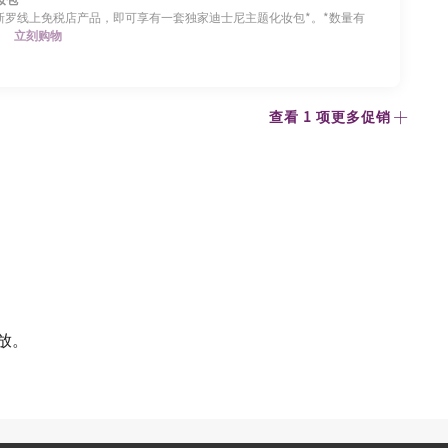
0新罗线上免税店产品，即可享有一套独家迪士尼主题化妆包*。*数量有
。
立刻购物
查看 1 项更多促销
放。