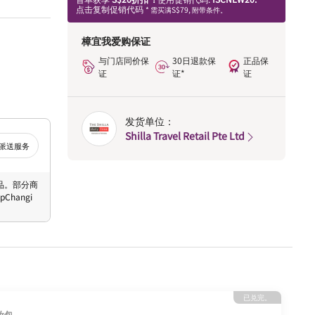
点击复制促销代码
* 需买满S$79, 附带条件。
樟宜我爱购保证
与门店同价保
30日退款保
正品保
证
证*
证
发货单位：
Shilla Travel Retail Pte Ltd
派送服务
 商品。部分商
hangi
已兑完。
妆包