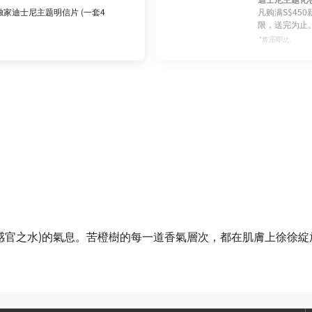
家迪士尼主题明信片 (一套4
凡购满S$45
限，送完为止
*售完即止.
ns(感官之水)的氣息。苦橙樹的每一道香氣層次，都在肌膚上徐徐綻