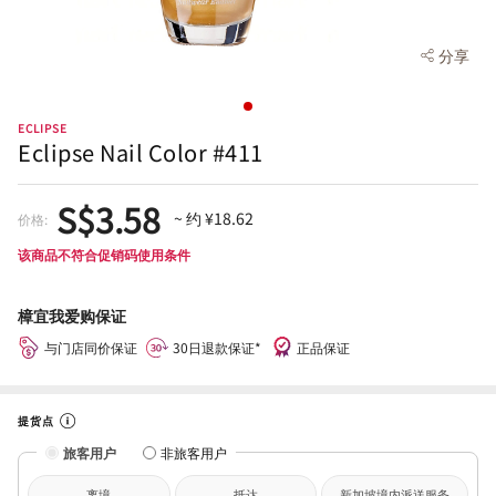
分享
ECLIPSE
Eclipse Nail Color #411
S$3.58
~ 约 ¥18.62
价格:
该商品不符合促销码使用条件
樟宜我爱购保证
与门店同价保证
30日退款保证*
正品保证
提货点
旅客用户
非旅客用户
离境
抵达
新加坡境内派送服务