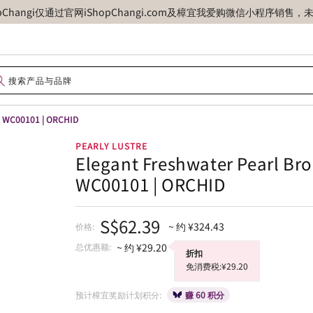
opChangi仅通过官网iShopChangi.com及樟宜我爱购微信小程
h WC00101 | ORCHID
PEARLY LUSTRE
Elegant Freshwater Pearl Br
WC00101 | ORCHID
S$62.39
~ 约 ¥324.43
价格:
总优惠额:
~ 约 ¥29.20
折扣
免消费税:¥29.20
预计樟宜奖励计划积分:
赚 60 积分