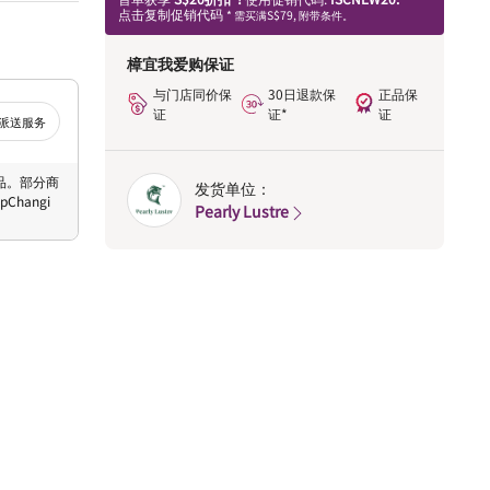
点击复制促销代码
* 需买满S$79, 附带条件。
樟宜我爱购保证
与门店同价保
30日退款保
正品保
证
证*
证
派送服务
 商品。部分商
发货单位：
hangi
Pearly Lustre