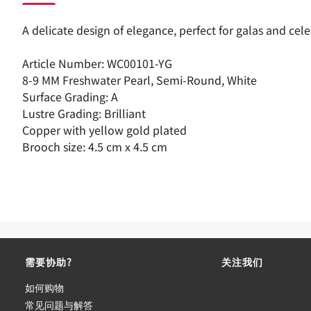
A delicate design of elegance, perfect for galas and cele
Article Number: WC00101-YG
8-9 MM Freshwater Pearl, Semi-Round, White
Surface Grading: A
Lustre Grading: Brilliant
Copper with yellow gold plated
Brooch size: 4.5 cm x 4.5 cm
需要协助?
关注我们
如何购物
常见问题与解答