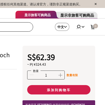
序销售，未授权任何其他渠道。请认准官方，谨防非正规渠道购买。
显示非旅客可购商品
显示旅客可购商品
0
中文
ooch
S$62.39
~ 约 ¥324.43
数量
数量有限
添加到购物车
首单获享
S$20折扣*!
使用促销代码:
ISCNEW20.