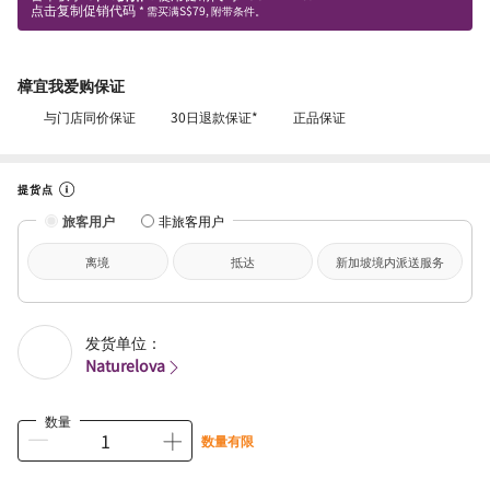
点击复制促销代码
* 需买满S$79, 附带条件。
樟宜我爱购保证
与门店同价保证
30日退款保证*
正品保证
提货点
旅客用户
非旅客用户
离境
抵达
新加坡境内派送服务
发货单位：
Naturelova
数量
数量有限