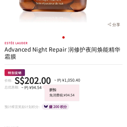
分享
ESTÉE LAUDER
Advanced Night Repair 润修护夜间焕能精华
霜膜
特别促销
S$202.00
~ 约 ¥1,050.40
价格:
总优惠额:
~ 约 ¥94.54
折扣
免消费税:¥94.54
预计樟宜奖励计划积分:
赚 200 积分