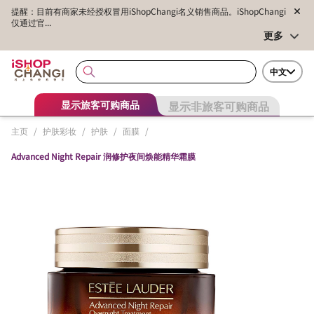
提醒：目前有商家未经授权冒用iShopChangi名义销售商品。iShopChangi
仅通过官...
更多
中文
显示非旅客可购商品
显示旅客可购商品
主页
/
护肤彩妆
/
护肤
/
面膜
/
Advanced Night Repair 润修护夜间焕能精华霜膜