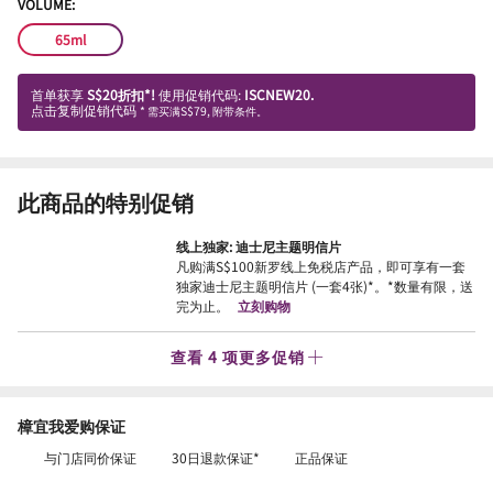
VOLUME:
65ml
首单获享
S$20折扣*!
使用促销代码:
ISCNEW20.
点击复制促销代码
* 需买满S$79, 附带条件。
此商品的特别促销
线上独家: 迪士尼主题明信片
凡购满S$100新罗线上免税店产品，即可享有一套
独家迪士尼主题明信片 (一套4张)*。*数量有限，送
完为止。
立刻购物
查看 4 项更多促销
樟宜我爱购保证
与门店同价保证
30日退款保证*
正品保证