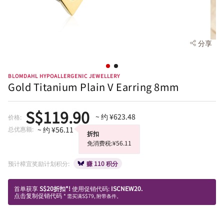
分享
BLOMDAHL HYPOALLERGENIC JEWELLERY
Gold Titanium Plain V Earring 8mm
S$119.90
~ 约 ¥623.48
价格:
总优惠额:
~ 约 ¥56.11
折扣
免消费税:¥56.11
预计樟宜奖励计划积分:
赚 110 积分
首单获享
S$20折扣*!
使用促销代码:
ISCNEW20.
点击复制促销代码
* 需买满S$79, 附带条件。