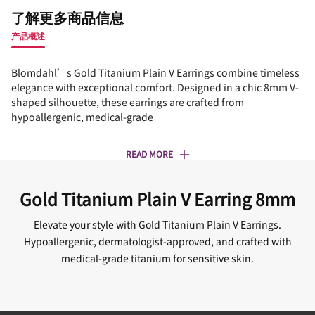
了解更多商品信息
产品概述
Blomdahl’s Gold Titanium Plain V Earrings combine timeless
elegance with exceptional comfort. Designed in a chic 8mm V-
shaped silhouette, these earrings are crafted from
hypoallergenic, medical-grade
READ MORE
Gold Titanium Plain V Earring 8mm
Elevate your style with Gold Titanium Plain V Earrings.
Hypoallergenic, dermatologist-approved, and crafted with
medical-grade titanium for sensitive skin.