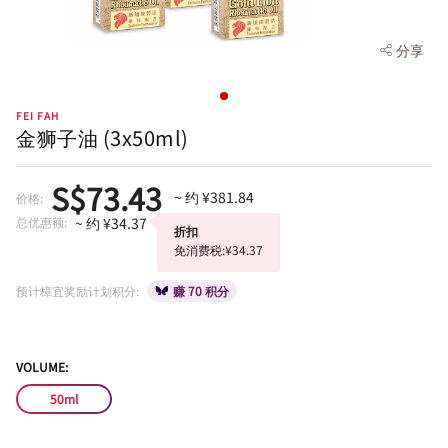
分享
FEI FAH
金狮子油 (3x50ml)
S$73.43
~ 约 ¥381.84
价格:
总优惠额:
~ 约 ¥34.37
折扣
免消费税:¥34.37
预计樟宜奖励计划积分:
赚 70 积分
VOLUME:
50ml