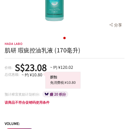
分享
HADA LABO
肌研 瑕疵控油乳液 (170毫升)
S$23.08
~ 约 ¥120.02
价格:
总优惠额:
~ 约 ¥10.80
折扣
免消费税:¥10.80
预计樟宜奖励计划积分:
赚 20 积分
该商品不符合促销码使用条件
VOLUME: