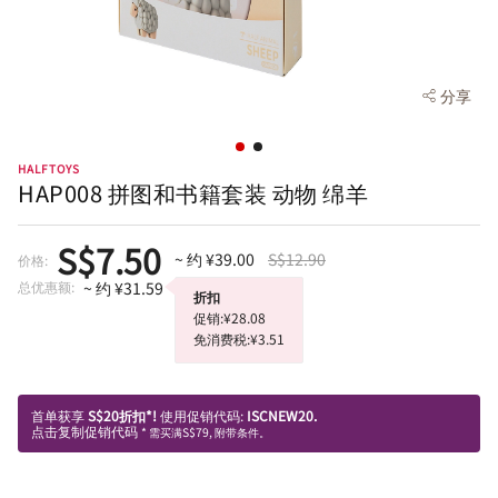
分享
HALFTOYS
HAP008 拼图和书籍套装 动物 绵羊
S$7.50
~ 约 ¥39.00
S$12.90
价格:
总优惠额:
~ 约 ¥31.59
折扣
促销:¥28.08
免消费税:¥3.51
首单获享
S$20折扣*!
使用促销代码:
ISCNEW20.
点击复制促销代码
* 需买满S$79, 附带条件。