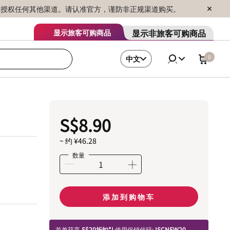
序销售，未授权任何其他渠道。请认准官方，谨防非正规渠道购买。
显示非旅客可购商品
显示旅客可购商品
0
中文
S$8.90
~ 约 ¥46.28
数量
添加到购物车
首单获享
S$20折扣*!
使用促销代码:
ISCNEW20.