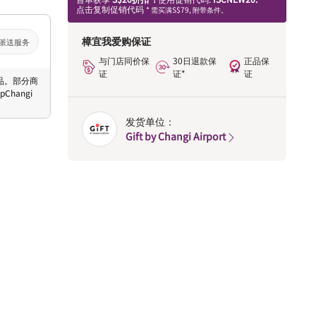
点击复制促销代码
* 需买满S$79, 附带条件。
樟宜我爱购保证
派送服务
与门店同价保
30日退款保
正品保
证
证*
证
 商品。部分商
hangi
发货单位：
Gift by Changi Airport