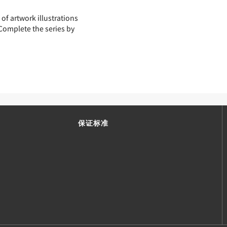
of artwork illustrations
Complete the series by
保证标准