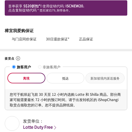
首单获享
S$20折扣*!
使用促销代码:
ISCNEW20.
点击复制促销代码
* 需买满S$79, 附带条件。
樟宜我爱购保证
与门店同价保证
30日退款保证*
正品保证
提货点
旅客用户
非旅客用户
离境
抵达
新加坡境内派送服务
您可于航班起飞前 30 天至 12 小时内选购 Lotte 和 Shilla 商品。部分商
家可能需要最长 72 小时的预订时间。请于出发转机区的 iShopChangi
取货点领取您的订单。恕不提供品牌纸袋。
发货单位：
Lotte Duty Free