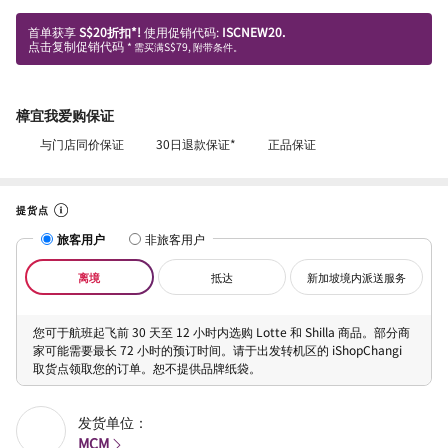
首单获享
S$20折扣*!
使用促销代码:
ISCNEW20.
点击复制促销代码
* 需买满S$79, 附带条件。
樟宜我爱购保证
与门店同价保证
30日退款保证*
正品保证
提货点
旅客用户
非旅客用户
离境
抵达
新加坡境内派送服务
您可于航班起飞前 30 天至 12 小时内选购 Lotte 和 Shilla 商品。部分商
家可能需要最长 72 小时的预订时间。请于出发转机区的 iShopChangi
取货点领取您的订单。恕不提供品牌纸袋。
发货单位：
MCM