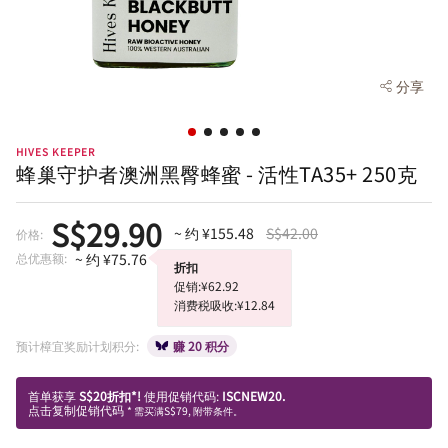
分享
HIVES KEEPER
蜂巢守护者澳洲黑臀蜂蜜 - 活性TA35+ 250克
S$29.90
~ 约 ¥155.48
S$42.00
价格:
总优惠额:
~ 约 ¥75.76
折扣
促销:¥62.92
消费税吸收:¥12.84
预计樟宜奖励计划积分:
赚 20 积分
首单获享
S$20折扣*!
使用促销代码:
ISCNEW20.
点击复制促销代码
* 需买满S$79, 附带条件。