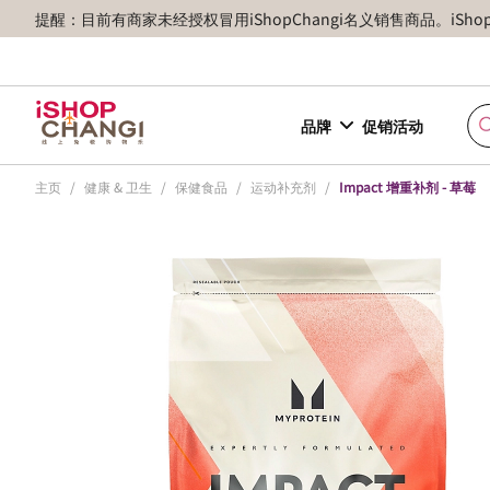
提醒：目前有商家未经授权冒用iShopChangi名义销售商品。iSh
品牌
促销活动
主页
/
健康 & 卫生
/
保健食品
/
运动补充剂
/
Impact 增重补剂 - 草莓