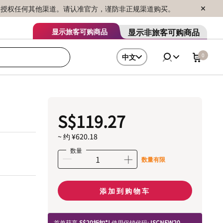
序销售，未授权任何其他渠道。请认准官方，谨防非正规渠道购买。
显示非旅客可购商品
显示旅客可购商品
0
中文
S$119.27
~ 约 ¥620.18
数量
数量有限
添加到购物车
首单获享
S$20折扣*!
使用促销代码:
ISCNEW20.