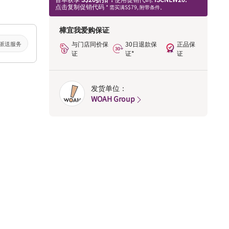
点击复制促销代码
* 需买满S$79, 附带条件。
樟宜我爱购保证
派送服务
与门店同价保
30日退款保
正品保
证
证*
证
发货单位：
WOAH Group