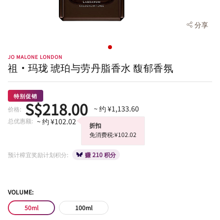
分享
JO MALONE LONDON
祖·玛珑 琥珀与劳丹脂香水 馥郁香氛
特别促销
S$218.00
~ 约 ¥1,133.60
价格:
总优惠额:
~ 约 ¥102.02
折扣
免消费税:¥102.02
预计樟宜奖励计划积分:
赚 210 积分
VOLUME:
50ml
100ml