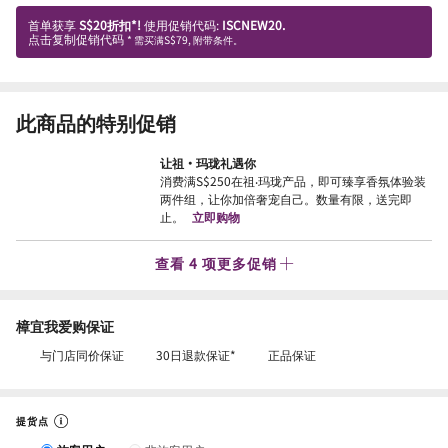
首单获享
S$20折扣*!
使用促销代码:
ISCNEW20.
点击复制促销代码
* 需买满S$79, 附带条件。
此商品的特别促销
让祖·玛珑礼遇你
消费满S$250在祖‧玛珑产品，即可臻享香氛体验装
两件组，让你加倍奢宠自己。数量有限，送完即
止。
立即购物
查看 4 项更多促销
樟宜我爱购保证
与门店同价保证
30日退款保证*
正品保证
提货点