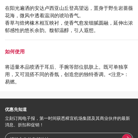
在阳光遍洒的安达卢西亚山丘登高望远，置身于野生岩蔷薇
花海，微风中透着温润的琥珀香气。
香草与焙烤橡木相互映衬，使香气愈发细腻圆融，延伸出浓
郁感性的悠长余韵。馥郁温醇，引人遐想。
如何使用
将适量本品喷洒于耳后、手腕等部位肌肤上。既可单独享
用，又可混搭不同的香氛，创造您的独特香调。<注意>：
易燃。
优惠先知道
立刻订阅电子报，第一时间获悉樟宜机场集团及其商业伙伴的最新
消息、折扣和促销！