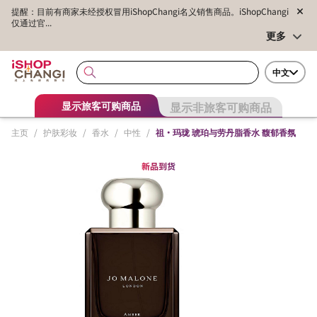
提醒：目前有商家未经授权冒用iShopChangi名义销售商品。iShopChangi
仅通过官...
更多
中文
显示非旅客可购商品
显示旅客可购商品
主页
/
护肤彩妆
/
香水
/
中性
/
祖·玛珑 琥珀与劳丹脂香水 馥郁香氛