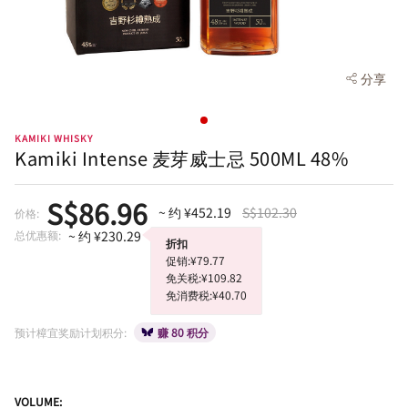
分享
KAMIKI WHISKY
Kamiki Intense 麦芽威士忌 500ML 48%
S$86.96
~ 约 ¥452.19
S$102.30
价格:
总优惠额:
~ 约 ¥230.29
折扣
促销:¥79.77
免关税:¥109.82
免消费税:¥40.70
预计樟宜奖励计划积分:
赚 80 积分
VOLUME: