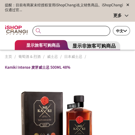
提醒：目前有商家未经授权冒用iShopChangi名义销售商品。iShopChangi
仅通过官...
更多
中文
显示非旅客可购商品
显示旅客可购商品
主页
/
葡萄酒 & 烈酒
/
威士忌
/
日本威士忌
/
Kamiki Intense 麦芽威士忌 500ML 48%