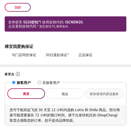
500
首单获享
S$20折扣*!
使用促销代码:
ISCNEW20.
点击复制促销代码
* 需买满S$79, 附带条件。
樟宜我爱购保证
与门店同价保证
30日退款保证*
正品保证
提货点
旅客用户
非旅客用户
离境
抵达
新加坡境内派送服务
您可于航班起飞前 30 天至 12 小时内选购 Lotte 和 Shilla 商品。部分商
家可能需要最长 72 小时的预订时间。请于出发转机区的 iShopChangi
取货点领取您的订单。恕不提供品牌纸袋。