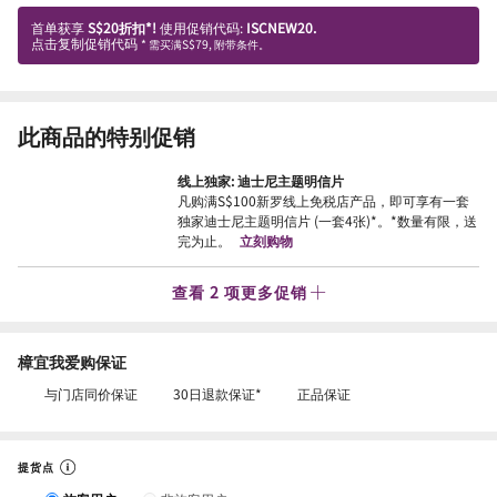
首单获享
S$20折扣*!
使用促销代码:
ISCNEW20.
点击复制促销代码
* 需买满S$79, 附带条件。
此商品的特别促销
线上独家: 迪士尼主题明信片
凡购满S$100新罗线上免税店产品，即可享有一套
独家迪士尼主题明信片 (一套4张)*。*数量有限，送
完为止。
立刻购物
查看 2 项更多促销
樟宜我爱购保证
与门店同价保证
30日退款保证*
正品保证
提货点