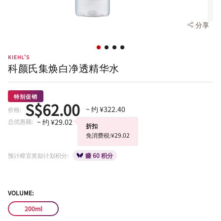
分享
KIEHL'S
科颜氏集焕白净透精华水
特别促销
S$62.00
~ 约 ¥322.40
价格:
总优惠额:
~ 约 ¥29.02
折扣
免消费税:¥29.02
预计樟宜奖励计划积分:
赚 60 积分
VOLUME:
200ml