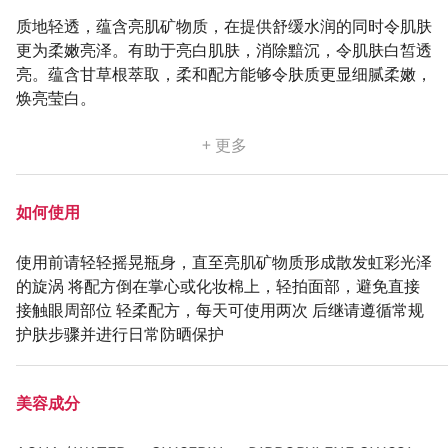
质地轻透，蕴含亮肌矿物质，在提供舒缓水润的同时令肌肤
更为柔嫩亮泽。有助于亮白肌肤，消除黯沉，令肌肤白皙透
亮。蕴含甘草根萃取，柔和配方能够令肤质更显细腻柔嫩，
焕亮莹白。
+ 更多
如何使用
使用前请轻轻摇晃瓶身，直至亮肌矿物质形成散发虹彩光泽
的旋涡 将配方倒在掌心或化妆棉上，轻拍面部，避免直接
接触眼周部位 轻柔配方，每天可使用两次 后继请遵循常规
护肤步骤并进行日常防晒保护
美容成分