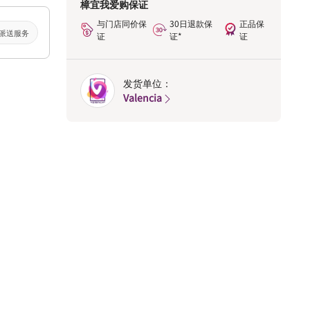
樟宜我爱购保证
与门店同价保
30日退款保
正品保
派送服务
证
证*
证
发货单位：
Valencia