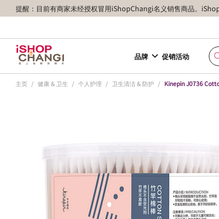
提醒：目前有商家未经授权冒用iShopChangi名义销售商品。iSh
品牌
促销活动
主页
/
健康 & 卫生
/
个人护理
/
卫生清洁 & 防护
/
Kinepin J0736 Cott