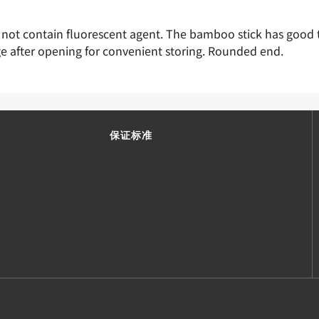
ot contain fluorescent agent. The bamboo stick has good tou
age after opening for convenient storing. Rounded end.
保证标准