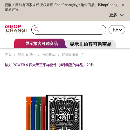
提醒：目前有商家未经授权冒用iShopChangi名义销售商品。iShopChangi
仅通过官...
更多
中文
显示非旅客可购商品
显示旅客可购商品
主页
/
健康 & 卫生
/
医药用品
/
局部止痛剂
/
够力 POWER 4 四大天王采样套件（4种类型的样品）20片