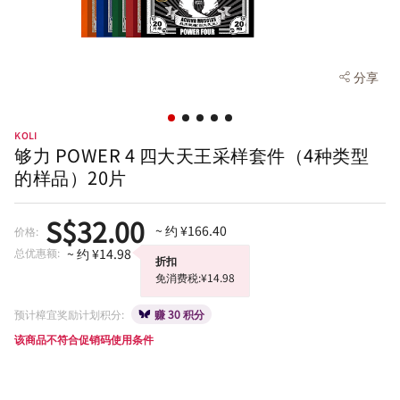
分享
KOLI
够力 POWER 4 四大天王采样套件（4种类型
的样品）20片
S$32.00
~ 约 ¥166.40
价格:
总优惠额:
~ 约 ¥14.98
折扣
免消费税:¥14.98
预计樟宜奖励计划积分:
赚 30 积分
该商品不符合促销码使用条件