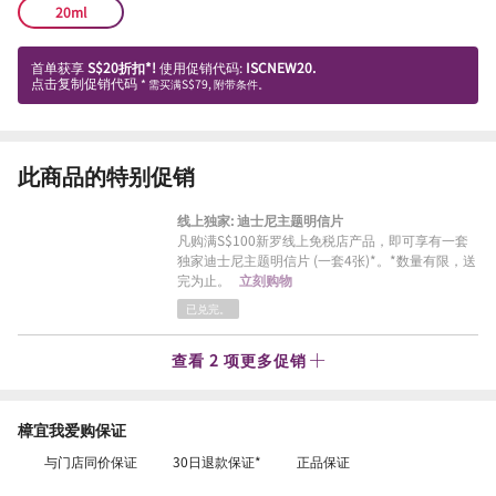
20ml
首单获享
S$20折扣*!
使用促销代码:
ISCNEW20.
点击复制促销代码
* 需买满S$79, 附带条件。
此商品的特别促销
线上独家: 迪士尼主题明信片
凡购满S$100新罗线上免税店产品，即可享有一套
独家迪士尼主题明信片 (一套4张)*。*数量有限，送
完为止。
立刻购物
已兑完。
查看 2 项更多促销
樟宜我爱购保证
与门店同价保证
30日退款保证*
正品保证