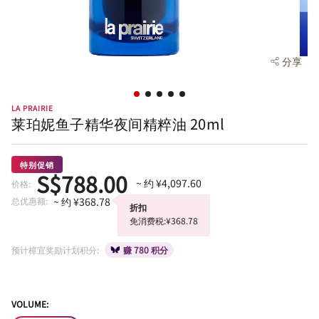
分享
LA PRAIRIE
莱珀妮鱼子精华夜间精粹油 20ml
特别促销
S$788.00
~ 约 ¥4,097.60
价格:
总优惠额:
~ 约 ¥368.78
折扣
免消费税:¥368.78
预计樟宜奖励计划积分:
赚 780 积分
VOLUME: