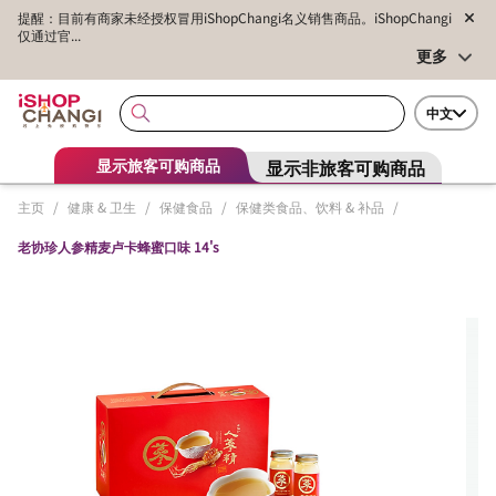
提醒：目前有商家未经授权冒用iShopChangi名义销售商品。iShopChangi
仅通过官...
更多
中文
显示非旅客可购商品
显示旅客可购商品
主页
/
健康 & 卫生
/
保健食品
/
保健类食品、饮料 & 补品
/
老协珍人参精麦卢卡蜂蜜口味 14's