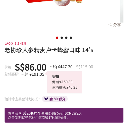
分享
LAO XIE ZHEN
老协珍人参精麦卢卡蜂蜜口味 14's
S$86.00
~ 约 ¥447.20
S$115.00
价格:
总优惠额:
~ 约 ¥191.05
折扣
促销:¥150.80
免消费税:¥40.25
预计樟宜奖励计划积分:
赚 80 积分
首单获享
S$20折扣*!
使用促销代码:
ISCNEW20.
点击复制促销代码
* 需买满S$79, 附带条件。