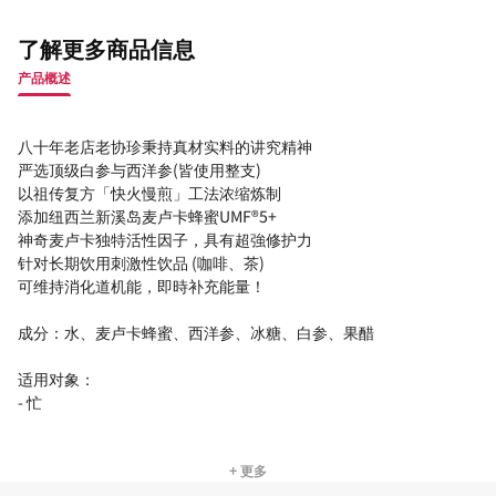
了解更多商品信息
产品概述
八十年老店老协珍秉持真材实料的讲究精神
严选顶级白参与西洋参(皆使用整支)
以祖传复方「快火慢煎」工法浓缩炼制
添加纽西兰新溪岛麦卢卡蜂蜜UMF®5+
神奇麦卢卡独特活性因子，具有超強修护力
针对长期饮用刺激性饮品 (咖啡、茶)
可维持消化道机能，即時补充能量！
成分：水、麦卢卡蜂蜜、西洋参、冰糖、白参、果醋
适用对象：
- 忙
+ 更多