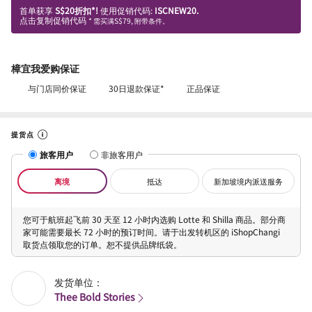
首单获享
S$20折扣*!
使用促销代码:
ISCNEW20.
点击复制促销代码
* 需买满S$79, 附带条件。
樟宜我爱购保证
与门店同价保证
30日退款保证*
正品保证
提货点
旅客用户
非旅客用户
离境
抵达
新加坡境内派送服务
您可于航班起飞前 30 天至 12 小时内选购 Lotte 和 Shilla 商品。部分商
家可能需要最长 72 小时的预订时间。请于出发转机区的 iShopChangi
取货点领取您的订单。恕不提供品牌纸袋。
发货单位：
Thee Bold Stories