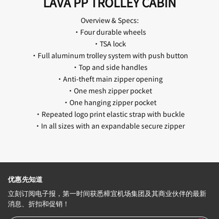
LAVA PP TROLLEY CABIN
Overview & Specs:
•Four durable wheels
•TSA lock
•Full aluminum trolley system with push button
•Top and side handles
•Anti-theft main zipper opening
•One mesh zipper pocket
•One hanging zipper pocket
•Repeated logo print elastic strap with buckle
•In all sizes with an expandable secure zipper
优惠先知道
立刻订阅电子报，第一时间获悉樟宜机场集团及其商业伙伴的最新
消息、折扣和促销！