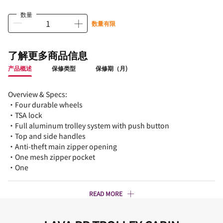
数量
数量有限
了解更多商品信息
产品概述
保修类型
保修期（月)
Overview & Specs:
•Four durable wheels
•TSA lock
•Full aluminum trolley system with push button
•Top and side handles
•Anti-theft main zipper opening
•One mesh zipper pocket
•One
READ MORE