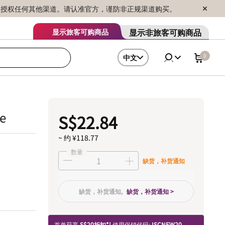
序销售，未授权任何其他渠道。请认准官方，谨防非正规渠道购买。
显示非旅客可购商品
显示旅客可购商品
0
中文
te
S$22.84
~ 约 ¥118.77
数量
缺货，补货通知
缺货，补货通知,
缺货，补货通知 >
首单获享
S$20折扣*!
使用促销代码:
ISCNEW20.