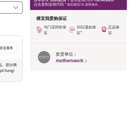
点击复制促销代码
* 需买满S$79, 附带条件。
樟宜我爱购保证
与门店同价保
30日退款保
正品保
证
证*
证
派送服务
发货单位：
motherswork
 商品。部分商
hangi