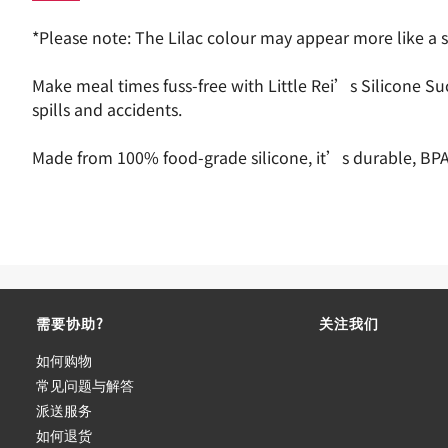
*Please note: The Lilac colour may appear more like a sof
Make meal times fuss-free with Little Rei’s Silicone Suc
spills and accidents.
Made from 100% food-grade silicone, it’s durable, BPA-fr
需要协助?
关注我们
如何购物
常见问题与解答
派送服务
如何退货