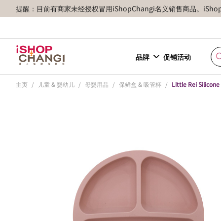
提醒：目前有商家未经授权冒用iShopChangi名义销售商品。iSh
品牌
促销活动
主页
/
儿童 & 婴幼儿
/
母婴用品
/
保鲜盒 & 吸管杯
/
Little Rei Silicon