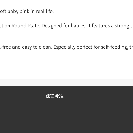
t baby pink in real life.
tion Round Plate. Designed for babies, it features a strong s
ee and easy to clean. Especially perfect for self-feeding, th
保证标准