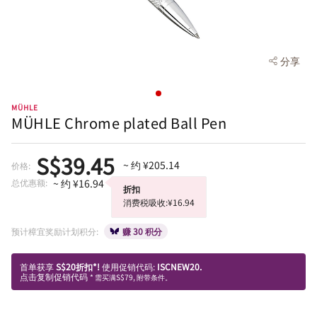
分享
MÜHLE
MÜHLE Chrome plated Ball Pen
S$39.45
~ 约 ¥205.14
价格:
总优惠额:
~ 约 ¥16.94
折扣
消费税吸收:¥16.94
预计樟宜奖励计划积分:
赚 30 积分
首单获享
S$20折扣*!
使用促销代码:
ISCNEW20.
点击复制促销代码
* 需买满S$79, 附带条件。