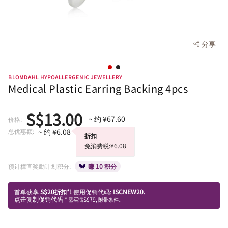
分享
BLOMDAHL HYPOALLERGENIC JEWELLERY
Medical Plastic Earring Backing 4pcs
S$13.00
~ 约 ¥67.60
价格:
总优惠额:
~ 约 ¥6.08
折扣
免消费税:¥6.08
预计樟宜奖励计划积分:
赚 10 积分
首单获享
S$20折扣*!
使用促销代码:
ISCNEW20.
点击复制促销代码
* 需买满S$79, 附带条件。