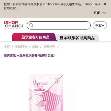
提醒：目前有商家未经授权冒用iShopChangi名义销售商品。iShopChangi
仅通过官...
更多
中文
显示非旅客可购商品
显示旅客可购商品
主页
/
护肤彩妆
/
护肤
/
唇部护理
/
曼秀雷敦 水晶粉色润唇膏 莓果味 (2克)