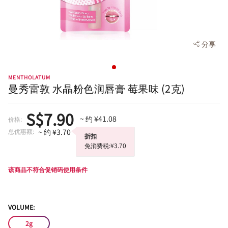
分享
MENTHOLATUM
曼秀雷敦 水晶粉色润唇膏 莓果味 (2克)
S$7.90
~ 约 ¥41.08
价格:
总优惠额:
~ 约 ¥3.70
折扣
免消费税:¥3.70
该商品不符合促销码使用条件
VOLUME:
2g