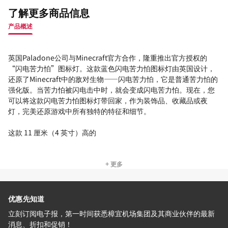
了解更多商品信息
产品概述
英国Paladone公司与Minecraft官方合作，隆重推出官方授权的
“闪电苦力怕”图标灯。这款蓝色闪电苦力怕图标灯由英国设计，
还原了Minecraft中的敌对生物——闪电苦力怕，它是普通苦力怕的
强化版。当苦力怕被闪电击中时，就会变成闪电苦力怕。现在，您
可以将这款闪电苦力怕图标灯带回家，作为装饰品、收藏品或夜
灯，完美还原游戏中所有独特的特征和细节。
这款 11 厘米（4 英寸）高的
+ 更多
优惠先知道
立刻订阅电子报，第一时间获悉樟宜机场集团及其商业伙伴的最新
消息、折扣和促销！