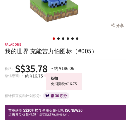
分享
PALADONE
我的世界 充能苦力怕图标（#005）
S$35.78
~ 约 ¥186.06
价格:
总优惠额:
~ 约 ¥16.75
折扣
免消费税:¥16.75
预计樟宜奖励计划积分:
赚 30 积分
首单获享
S$20折扣*!
使用促销代码:
ISCNEW20.
点击复制促销代码
* 需买满S$79, 附带条件。