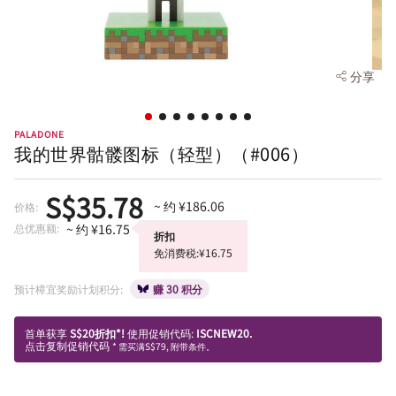
分享
PALADONE
我的世界骷髅图标（轻型）（#006）
S$35.78
~ 约 ¥186.06
价格:
总优惠额:
~ 约 ¥16.75
折扣
免消费税:¥16.75
预计樟宜奖励计划积分:
赚 30 积分
首单获享
S$20折扣*!
使用促销代码:
ISCNEW20.
点击复制促销代码
* 需买满S$79, 附带条件。