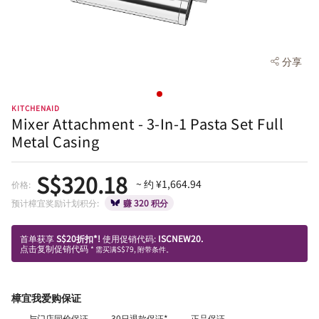
分享
KITCHENAID
Mixer Attachment - 3-In-1 Pasta Set Full
Metal Casing
S$320.18
~ 约 ¥1,664.94
价格:
预计樟宜奖励计划积分:
赚 320 积分
首单获享
S$20折扣*!
使用促销代码:
ISCNEW20.
点击复制促销代码
* 需买满S$79, 附带条件。
樟宜我爱购保证
与门店同价保证
30日退款保证*
正品保证