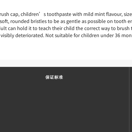
rush cap, children’s toothpaste with mild mint flavour, size
s soft, rounded bristles to be as gentle as possible on toot
lt can hold it to teach their child the correct way to brush
isibly deteriorated. Not suitable for children under 36 mon
保证标准