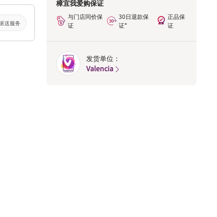
樟宜我爱购保证
与门店同价保
30日退款保
正品保
派送服务
证
证*
证
发货单位：
Valencia