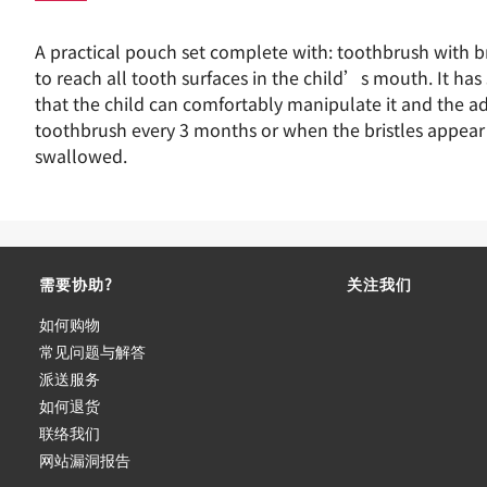
A practical pouch set complete with: toothbrush with b
to reach all tooth surfaces in the child’s mouth. It ha
that the child can comfortably manipulate it and the adu
toothbrush every 3 months or when the bristles appear v
swallowed.
需要协助?
关注我们
如何购物
常见问题与解答
派送服务
如何退货
联络我们
网站漏洞报告