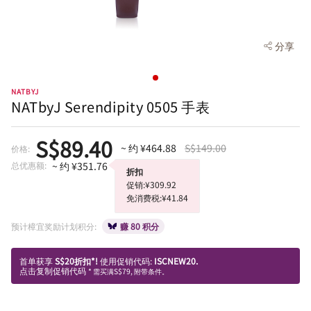
分享
NATBYJ
NATbyJ Serendipity 0505 手表
S$89.40
~ 约 ¥464.88
S$149.00
价格:
总优惠额:
~ 约 ¥351.76
折扣
促销:¥309.92
免消费税:¥41.84
预计樟宜奖励计划积分:
赚 80 积分
首单获享
S$20折扣*!
使用促销代码:
ISCNEW20.
点击复制促销代码
* 需买满S$79, 附带条件。