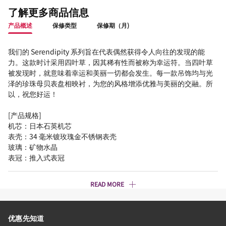
了解更多商品信息
产品概述
保修类型
保修期（月)
我们的 Serendipity 系列旨在代表偶然获得令人向往的发现的能
力。这款时计采用四叶草，因其稀有性而被称为幸运符。当四叶草
被发现时，就意味着幸运和美丽一切都会发生。每一款吊饰均与光
泽的珍珠母贝表盘相映衬，为您的风格增添优雅与美丽的交融。所
以，祝您好运！
[产品规格]
机芯：日本石英机芯
表壳：34 毫米镀玫瑰金不锈钢表壳
玻璃：矿物水晶
表冠：推入式表冠
READ MORE
优惠先知道