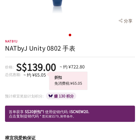
分享
NATBYJ
NATbyJ Unity 0802 手表
S$139.00
~ 约 ¥722.80
价格:
总优惠额:
~ 约 ¥65.05
折扣
免消费税:¥65.05
预计樟宜奖励计划积分:
赚 130 积分
首单获享
S$20折扣*!
使用促销代码:
ISCNEW20.
点击复制促销代码
* 需买满S$79, 附带条件。
樟宜我爱购保证