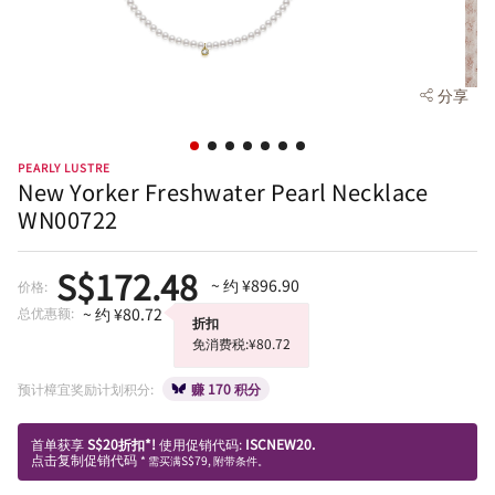
分享
PEARLY LUSTRE
New Yorker Freshwater Pearl Necklace
WN00722
S$172.48
~ 约 ¥896.90
价格:
总优惠额:
~ 约 ¥80.72
折扣
免消费税:¥80.72
预计樟宜奖励计划积分:
赚 170 积分
首单获享
S$20折扣*!
使用促销代码:
ISCNEW20.
点击复制促销代码
* 需买满S$79, 附带条件。