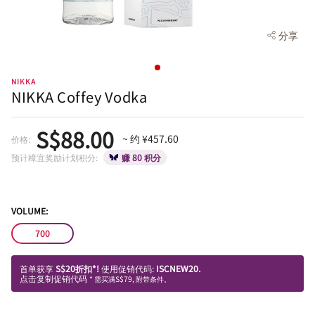
分享
NIKKA
NIKKA Coffey Vodka
S$88.00
~ 约 ¥457.60
价格:
预计樟宜奖励计划积分:
赚 80 积分
VOLUME:
700
首单获享
S$20折扣*!
使用促销代码:
ISCNEW20.
点击复制促销代码
* 需买满S$79, 附带条件。