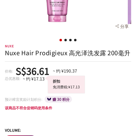
分享
NUXE
Nuxe Hair Prodigieux 高光泽洗发露 200毫升
S$36.61
~ 约 ¥190.37
价格:
总优惠额:
~ 约 ¥17.13
折扣
免消费税:¥17.13
预计樟宜奖励计划积分:
赚 30 积分
该商品不符合促销码使用条件
VOLUME: