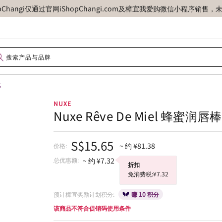
opChangi仅通过官网iShopChangi.com及樟宜我爱购微信小程
克
NUXE
Nuxe Rêve De Miel 蜂蜜润唇棒
S$15.65
~ 约 ¥81.38
价格:
总优惠额:
~ 约 ¥7.32
折扣
免消费税:¥7.32
预计樟宜奖励计划积分:
赚 10 积分
该商品不符合促销码使用条件