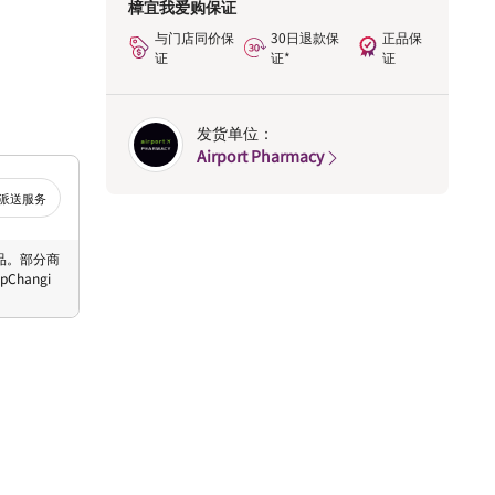
樟宜我爱购保证
与门店同价保
30日退款保
正品保
证
证*
证
发货单位：
Airport Pharmacy
派送服务
 商品。部分商
hangi