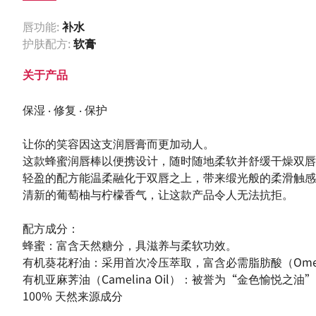
唇功能:
补水
护肤配方:
软膏
关于产品
保湿 ‧ 修复 ‧ 保护
让你的笑容因这支润唇膏而更加动人。
这款蜂蜜润唇棒以便携设计，随时随地柔软并舒缓干燥双唇
轻盈的配方能温柔融化于双唇之上，带来缎光般的柔滑触感
清新的葡萄柚与柠檬香气，让这款产品令人无法抗拒。
配方成分：
蜂蜜：富含天然糖分，具滋养与柔软功效。
有机葵花籽油：采用首次冷压萃取，富含必需脂肪酸（Omega
有机亚麻荠油（Camelina Oil）：被誉为“金色愉悦之油
100% 天然来源成分