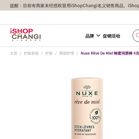
提醒：目前有商家未经授权冒用iShopChangi名义销售商品。iSh
品牌
促销活动
主页
/
护肤彩妆
/
护肤
/
唇部护理
/
Nuxe Rêve De Miel 蜂蜜润唇棒 4