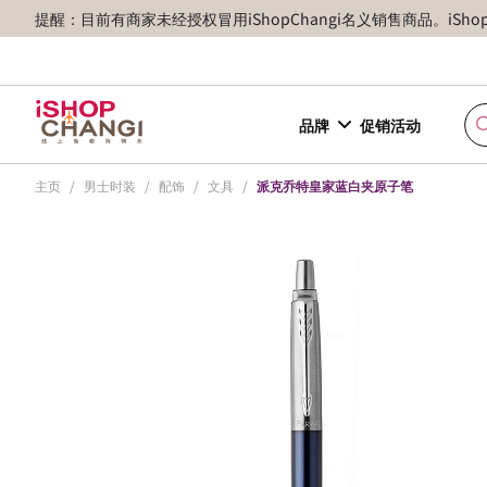
提醒：目前有商家未经授权冒用iShopChangi名义销售商品。iSh
品牌
促销活动
主页
/
男士时装
/
配饰
/
文具
/
派克乔特皇家蓝白夹原子笔