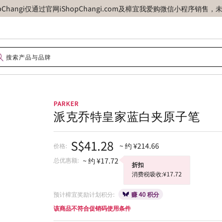
opChangi仅通过官网iShopChangi.com及樟宜我爱购微信小程
PARKER
派克乔特皇家蓝白夹原子笔
S$41.28
~ 约 ¥214.66
价格:
总优惠额:
~ 约 ¥17.72
折扣
消费税吸收:¥17.72
预计樟宜奖励计划积分:
赚 40 积分
该商品不符合促销码使用条件