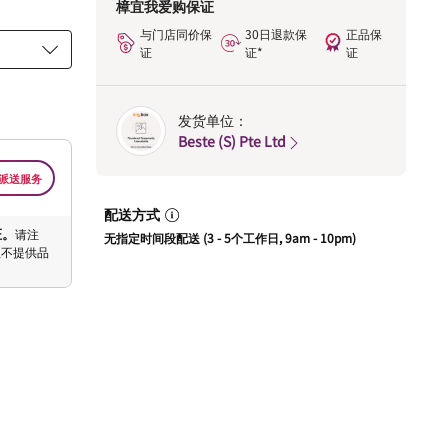
樟宜我爱购保证
与门店同价保
30日退款保
正品保
证
证*
证
发货单位：
Beste (S) Pte Ltd
派送服务
配送方式
证。
请注
无指定时间段配送 (3 - 5个工作日, 9am - 10pm)
恕不提供品