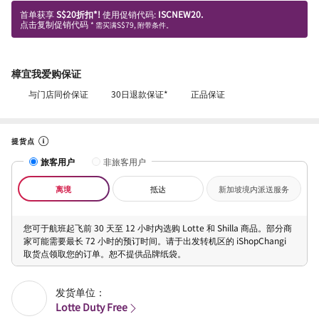
首单获享
S$20折扣*!
使用促销代码:
ISCNEW20.
点击复制促销代码
* 需买满S$79, 附带条件。
樟宜我爱购保证
与门店同价保证
30日退款保证*
正品保证
提货点
旅客用户
非旅客用户
离境
抵达
新加坡境内派送服务
您可于航班起飞前 30 天至 12 小时内选购 Lotte 和 Shilla 商品。部分商
家可能需要最长 72 小时的预订时间。请于出发转机区的 iShopChangi
取货点领取您的订单。恕不提供品牌纸袋。
发货单位：
Lotte Duty Free