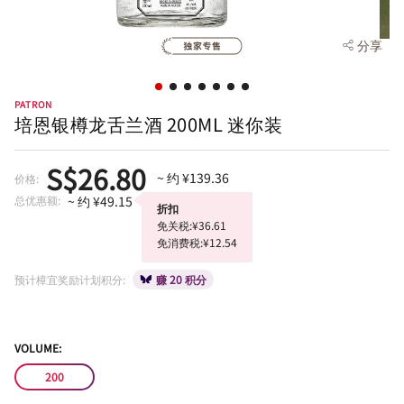
分享
PATRON
培恩银樽龙舌兰酒 200ML 迷你装
S$26.80
~ 约 ¥139.36
价格:
总优惠额:
~ 约 ¥49.15
折扣
免关税:¥36.61
免消费税:¥12.54
预计樟宜奖励计划积分:
赚 20 积分
VOLUME:
200