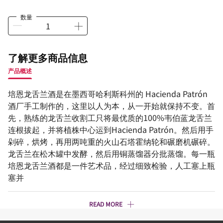
数量
了解更多商品信息
产品概述
培恩龙舌兰酒是在墨西哥哈利斯科州的 Hacienda Patrón
酒厂手工制作的，这里以人为本，从一开始就保持不变。首
先，熟练的龙舌兰收割工只将最优质的100%韦伯蓝龙舌兰
连根拔起，并将植株中心运到Hacienda Patrón。然后用手
剁碎，烘烤，再用两吨重的火山石塔霍纳轮和碾磨机碾碎。
龙舌兰在松木罐中发酵，然后用铜蒸馏器分批蒸馏。每一瓶
培恩龙舌兰酒都是一件艺术品，经过细致检验，人工塞上瓶
塞并
READ MORE