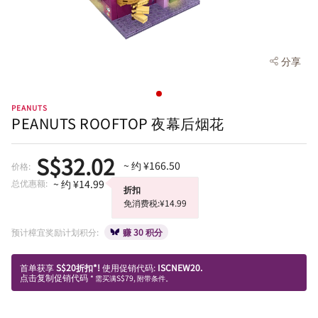
分享
PEANUTS
PEANUTS ROOFTOP 夜幕后烟花
S$32.02
~ 约 ¥166.50
价格:
总优惠额:
~ 约 ¥14.99
折扣
免消费税:¥14.99
预计樟宜奖励计划积分:
赚 30 积分
首单获享
S$20折扣*!
使用促销代码:
ISCNEW20.
点击复制促销代码
* 需买满S$79, 附带条件。