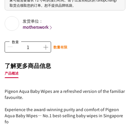
取货点领取您的订单。恕不提供品牌纸袋。
发货单位：
motherswork
数量
数量有限
了解更多商品信息
产品概述
Pigeon Aqua Baby Wipes are a refreshed version of the familiar
favourite.
Experience the award-winning purity and comfort of Pigeon
Aqua Baby Wipes— No.1 best-selling baby wipes in Singapore
fo