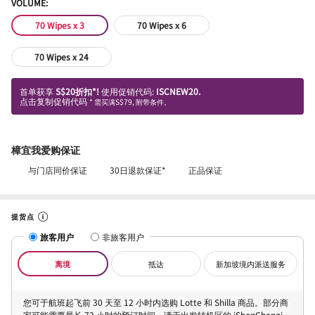
VOLUME:
70 Wipes x 3
70 Wipes x 6
70 Wipes x 24
首单获享
S$20折扣*!
使用促销代码:
ISCNEW20.
点击复制促销代码
* 需买满S$79, 附带条件。
樟宜我爱购保证
与门店同价保证
30日退款保证*
正品保证
提货点
旅客用户
非旅客用户
离境
抵达
新加坡境内派送服务
您可于航班起飞前 30 天至 12 小时内选购 Lotte 和 Shilla 商品。部分商
家可能需要最长 72 小时的预订时间。请于出发转机区的 iShopChangi