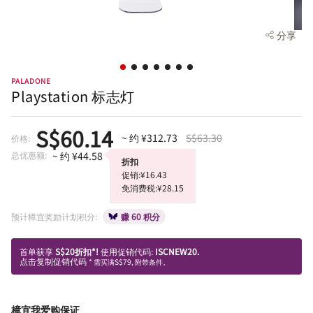
分享
PALADONE
Playstation 标志灯
S$60.14
~ 约 ¥312.73
S$63.30
价格:
总优惠额:
~ 约 ¥44.58
折扣
促销:¥16.43
免消费税:¥28.15
预计樟宜奖励计划积分:
赚 60 积分
首单获享
S$20折扣*!
使用促销代码:
ISCNEW20.
点击复制促销代码
* 需买满S$79, 附带条件。
樟宜我爱购保证