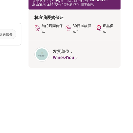
点击复制促销代码
* 需买满S$79, 附带条件。
樟宜我爱购保证
与门店同价保
30日退款保
正品保
证
证*
证
派送服务
发货单位：
Wines4You