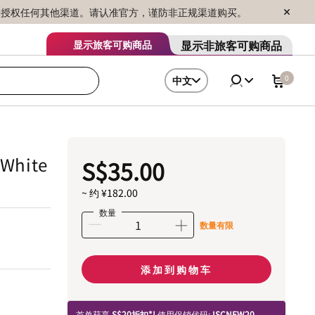
序销售，未授权任何其他渠道。请认准官方，谨防非正规渠道购买。
显示非旅客可购商品
显示旅客可购商品
0
中文
 White
S$35.00
~ 约 ¥182.00
数量
数量有限
添加到购物车
首单获享
S$20折扣*!
使用促销代码:
ISCNEW20.