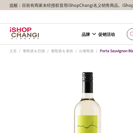
提醒：目前有商家未经授权冒用iShopChangi名义销售商品。iSh
品牌
促销活动
主页
/
葡萄酒 & 烈酒
/
葡萄酒 & 香槟
/
白葡萄酒
/
Porta Sauvignon Bl