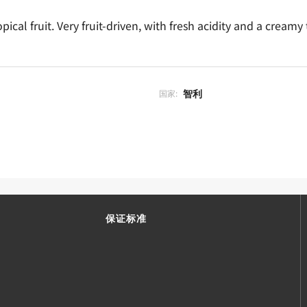
pical fruit. Very fruit-driven, with fresh acidity and a creamy
智利
国家:
保证标准