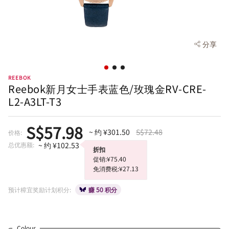
分享
REEBOK
Reebok新月女士手表蓝色/玫瑰金RV-CRE-
L2-A3LT-T3
S$57.98
~ 约 ¥301.50
S$72.48
价格:
总优惠额:
~ 约 ¥102.53
折扣
促销:¥75.40
免消费税:¥27.13
预计樟宜奖励计划积分:
赚 50 积分
Colour