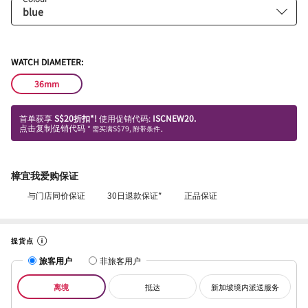
WATCH DIAMETER:
36mm
首单获享
S$20折扣*!
使用促销代码:
ISCNEW20.
点击复制促销代码
* 需买满S$79, 附带条件。
樟宜我爱购保证
与门店同价保证
30日退款保证*
正品保证
提货点
旅客用户
非旅客用户
离境
抵达
新加坡境内派送服务