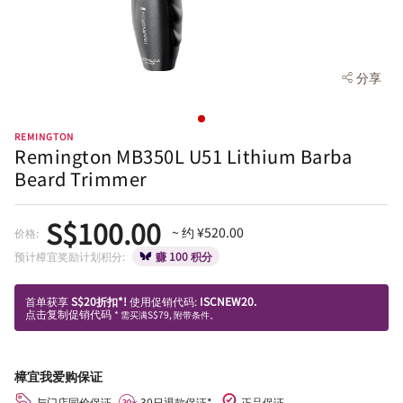
分享
REMINGTON
Remington MB350L U51 Lithium Barba
Beard Trimmer
S$100.00
~ 约 ¥520.00
价格:
预计樟宜奖励计划积分:
赚 100 积分
首单获享
S$20折扣*!
使用促销代码:
ISCNEW20.
点击复制促销代码
* 需买满S$79, 附带条件。
樟宜我爱购保证
与门店同价保证
30日退款保证*
正品保证