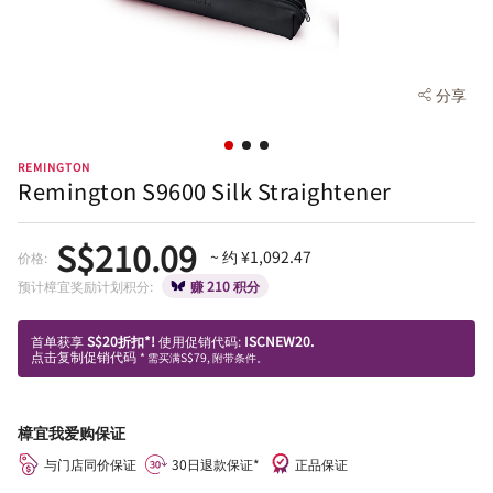
分享
REMINGTON
Remington S9600 Silk Straightener
S$210.09
~ 约 ¥1,092.47
价格:
预计樟宜奖励计划积分:
赚 210 积分
首单获享
S$20折扣*!
使用促销代码:
ISCNEW20.
点击复制促销代码
* 需买满S$79, 附带条件。
樟宜我爱购保证
与门店同价保证
30日退款保证*
正品保证