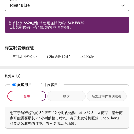
首单获享
S$20折扣*!
使用促销代码:
ISCNEW20.
点击复制促销代码
* 需买满S$79, 附带条件。
樟宜我爱购保证
与门店同价保证
30日退款保证*
正品保证
提货点
旅客用户
非旅客用户
离境
抵达
新加坡境内派送服务
您可于航班起飞前 30 天至 12 小时内选购 Lotte 和 Shilla 商品。部分商
家可能需要最长 72 小时的预订时间。请于出发转机区的 iShopChangi
取货点领取您的订单。恕不提供品牌纸袋。