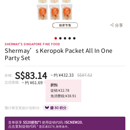
分享
SHERMAY'S SINGAPORE FINE FOOD
Shermay’s Keropok Packet All In One
Party Set
S$83.14
~ 约 ¥432.33
S$87.52
价格:
总优惠额:
~ 约 ¥61.69
折扣
促销:¥22.78
免消费税:¥38.91
预计樟宜奖励计划积分:
赚 80 积分
首单获享
S$20折扣*!
使用促销代码:
ISCNEW20.
点击复制促销代码
* 需买满S$79, 附带条件。