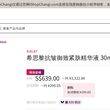
opChangi仅通过官网iShopChangi.com及樟宜我爱购微信小程
0ml
SISLEY
希思黎抗皱御致紧肤精华液 30m
特别促销
S$639.00
~ 约 ¥3,322.80
价格:
总优惠额:
~ 约 ¥299.05
折扣
免消费税:¥299.05
预计樟宜奖励计划积分:
赚 630 积分