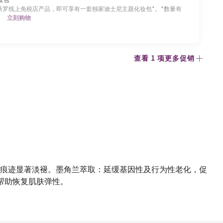
0新罗线上免税店产品，即可享有一套独家迪士尼主题化妆包*。*数量有
。
立刻购物
查看 1 项更多促销
痕迹显著淡褪。墨角兰萃取：延缓基因性及行为性老化，促
帮助恢复肌肤弹性。