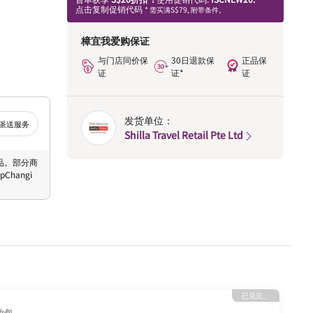
点击复制促销代码
* 需买满S$79, 附带条件。
樟宜我爱购保证
与门店同价保
30日退款保
正品保
证
证*
证
发货单位：
派送服务
Shilla Travel Retail Pte Ltd
 商品。部分商
hangi
已兑完。
妆包