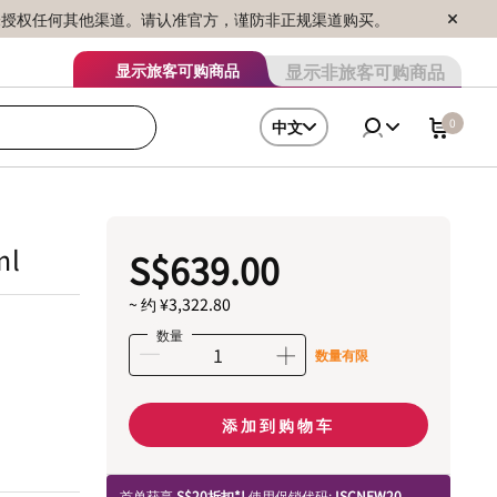
序销售，未授权任何其他渠道。请认准官方，谨防非正规渠道购买。
显示非旅客可购商品
显示旅客可购商品
0
中文
l
S$639.00
~ 约 ¥3,322.80
数量
数量有限
添加到购物车
首单获享
S$20折扣*!
使用促销代码:
ISCNEW20.