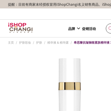
提醒：目前有商家未经授权冒用iShopChangi名义销售商品。iSh
品牌
促销活动
主页
/
护肤彩妆
/
护肤
/
精华液 & 精华露
/
希思黎抗皱御致紧肤精华液 3