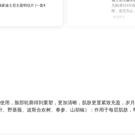
家迪士尼主题明信片 (一套4
凡购满S$45
限，送完为止
*售完即止.
使用，脸部轮廓得到重塑，更加清晰，肌肤更显紧致充盈，岁月
叶、野蔷薇、波斯合欢树、拳参、山胡椒）：作用于每层肌肤，