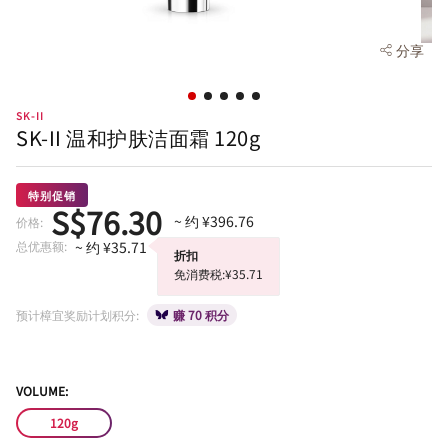
分享
SK-II
SK-II 温和护肤洁面霜 120g
特别促销
S$76.30
~ 约 ¥396.76
价格:
总优惠额:
~ 约 ¥35.71
折扣
免消费税:¥35.71
预计樟宜奖励计划积分:
赚 70 积分
VOLUME:
120g