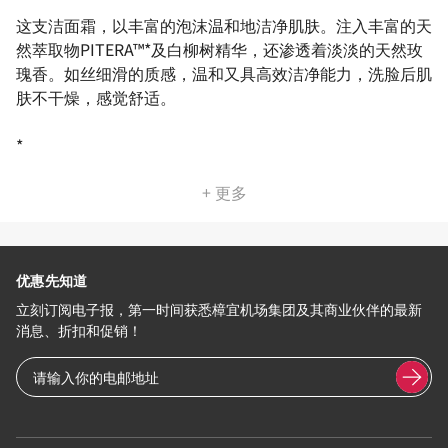
这支洁面霜，以丰富的泡沫温和地洁净肌肤。注入丰富的天
然萃取物PITERA™*及白柳树精华，还渗透着淡淡的天然玫
瑰香。如丝细滑的质感，温和又具高效洁净能力，洗脸后肌
肤不干燥，感觉舒适。
*
+ 更多
优惠先知道
立刻订阅电子报，第一时间获悉樟宜机场集团及其商业伙伴的最新
消息、折扣和促销！