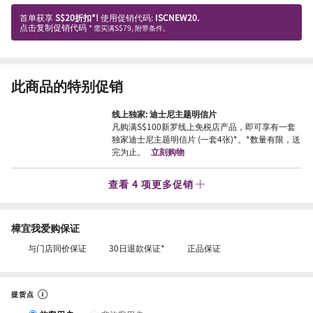
首单获享
S$20折扣*!
使用促销代码:
ISCNEW20.
点击复制促销代码
* 需买满S$79, 附带条件。
此商品的特别促销
线上独家: 迪士尼主题明信片
凡购满S$100新罗线上免税店产品，即可享有一套
独家迪士尼主题明信片 (一套4张)*。*数量有限，送
完为止。
立刻购物
查看 4 项更多促销
樟宜我爱购保证
与门店同价保证
30日退款保证*
正品保证
提货点