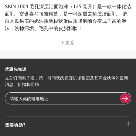
SKIN 1004 毛孔深层洁面泡沫（125 毫升）是一款一体化洁
面乳，富含喜马拉雅粉盐，是一种深层去角质洁面乳。 源
自木瓜果实的奶油质地糊状蛋白质降解酶会变成丰富的泡
沫，洗掉污垢、毛孔中的皮脂和脸上
+ 更多
优惠先知道
立刻订阅电子报，第一时间获悉樟宜机场集团及其商业伙伴的最新
消息、折扣和促销！
需要协助?