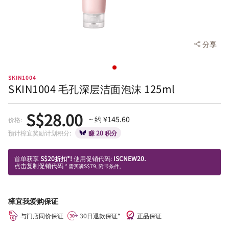
分享
SKIN1004
SKIN1004 毛孔深层洁面泡沫 125ml
S$28.00
~ 约 ¥145.60
价格:
预计樟宜奖励计划积分:
赚 20 积分
首单获享
S$20折扣*!
使用促销代码:
ISCNEW20.
点击复制促销代码
* 需买满S$79, 附带条件。
樟宜我爱购保证
与门店同价保证
30日退款保证*
正品保证